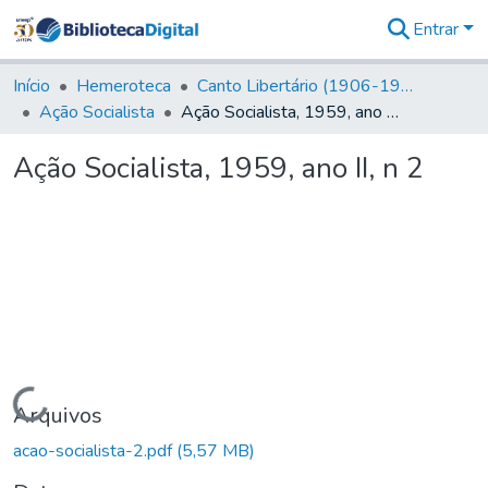
Entrar
Comunidades
&
Início
Hemeroteca
Canto Libertário (1906-1995)
Coleções
Ação Socialista
Ação Socialista, 1959, ano II, n 2
Tudo na
Biblioteca
Ação Socialista, 1959, ano II, n 2
Digital
Estatísticas
Carregando...
Arquivos
acao-socialista-2.pdf
(5,57 MB)