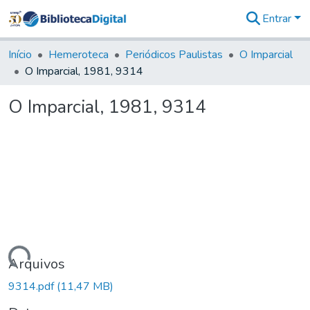
Entrar
Comunidades
&
Início
Hemeroteca
Periódicos Paulistas
O Imparcial
Coleções
O Imparcial, 1981, 9314
Tudo na
Biblioteca
O Imparcial, 1981, 9314
Digital
Estatísticas
Carregando...
Arquivos
9314.pdf
(11,47 MB)