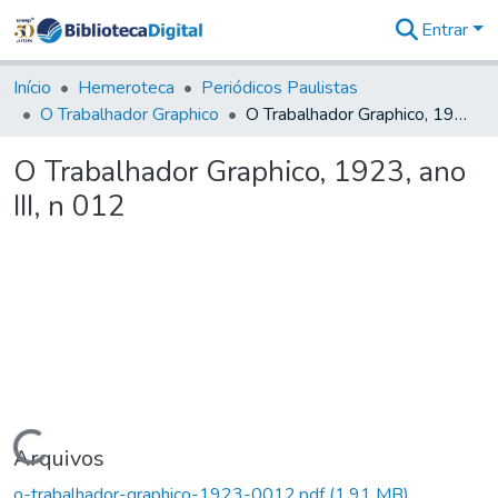
Entrar
Comunidades
&
Início
Hemeroteca
Periódicos Paulistas
Coleções
O Trabalhador Graphico
O Trabalhador Graphico, 1923, ano III, n 012
Tudo na
Biblioteca
O Trabalhador Graphico, 1923, ano
Digital
III, n 012
Estatísticas
Carregando...
Arquivos
o-trabalhador-graphico-1923-0012.pdf
(1,91 MB)