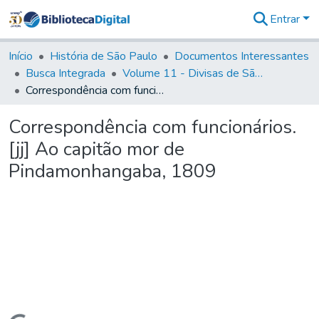
Entrar
Comunidades
&
Início
História de São Paulo
Documentos Interessantes
Coleções
Busca Integrada
Volume 11 - Divisas de São Paulo e Minas Gerais
Tudo na
Correspondência com funcionários. [jj] Ao capitão mor de Pindamonhangaba, 1809
Biblioteca
Digital
Correspondência com funcionários.
Estatísticas
[jj] Ao capitão mor de
Pindamonhangaba, 1809