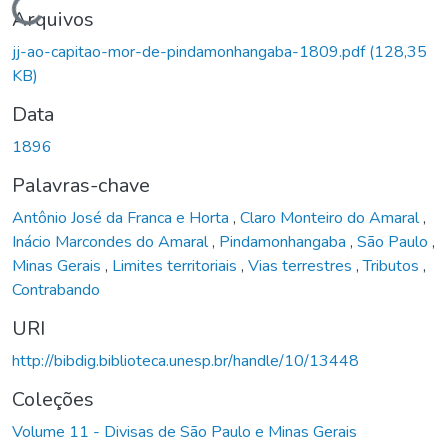
Carregando...
Arquivos
jj-ao-capitao-mor-de-pindamonhangaba-1809.pdf
(128,35
KB)
Data
1896
Palavras-chave
Antônio José da Franca e Horta
,
Claro Monteiro do Amaral
,
Inácio Marcondes do Amaral
,
Pindamonhangaba
,
São Paulo
,
Minas Gerais
,
Limites territoriais
,
Vias terrestres
,
Tributos
,
Contrabando
URI
http://bibdig.biblioteca.unesp.br/handle/10/13448
Coleções
Volume 11 - Divisas de São Paulo e Minas Gerais