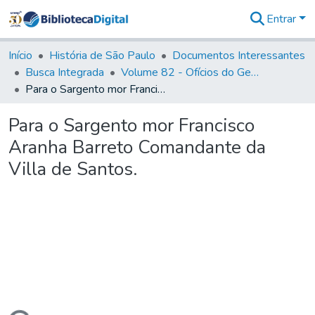
Entrar
Comunidades
&
Início
História de São Paulo
Documentos Interessantes
Coleções
Busca Integrada
Volume 82 - Ofícios do General Martim Lopes Lobo de Saldanha (Governador da Capitania): 1779- 1780
Tudo na
Para o Sargento mor Francisco Aranha Barreto Comandante da Villa de Santos.
Biblioteca
Digital
Para o Sargento mor Francisco
Estatísticas
Aranha Barreto Comandante da
Villa de Santos.