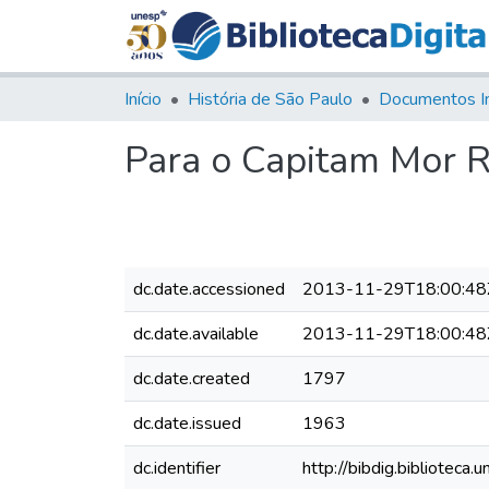
Início
História de São Paulo
Documentos I
Para o Capitam Mor R
dc.date.accessioned
2013-11-29T18:00:48
dc.date.available
2013-11-29T18:00:48
dc.date.created
1797
dc.date.issued
1963
dc.identifier
http://bibdig.bibliote