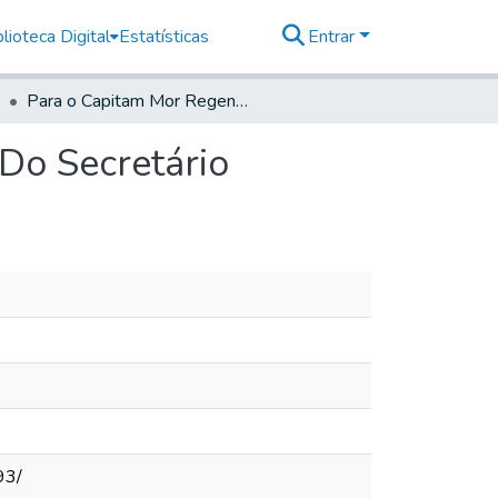
lioteca Digital
Estatísticas
Entrar
Para o Capitam Mor Regente da Vila de Sorocaba- Do Secretário
Do Secretário
93/