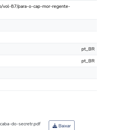
lo/vol-87/para-o-cap-mor-regente-
pt_BR
pt_BR
caba-do-secretr.pdf
Baixar