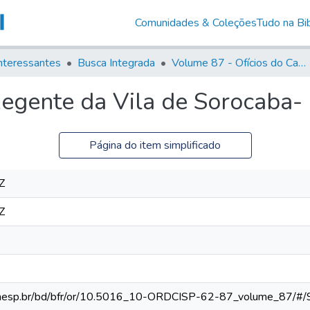
Comunidades & Coleções
Tudo na Bib
nteressantes
Busca Integrada
Volume 87 - Ofícios do Capitão General Antonio Manoel de Melo Castro e Mendonça (1797- 1801)
egente da Vila de Sorocaba- 
Página do item simplificado
Z
Z
ca.unesp.br/bd/bfr/or/10.5016_10-ORDCISP-62-87_volume_87/#/