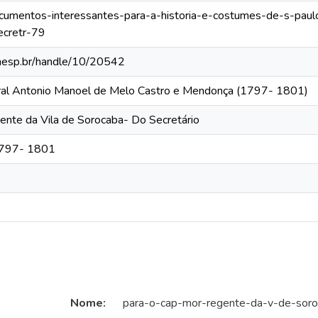
documentos-interessantes-para-a-historia-e-costumes-de-s-pau
ecretr-79
.unesp.br/handle/10/20542
eral Antonio Manoel de Melo Castro e Mendonça (1797- 1801)
nte da Vila de Sorocaba- Do Secretário
 1797- 1801
Nome:
para-o-cap-mor-regente-da-v-de-soro