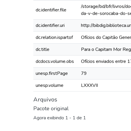
/storage/bd/bfr/livros/
dc.identifier.file
da-v-de-sorocaba-do-s
dc.identifier.uri
http://bibdig.biblioteca
dc.relation.ispartof
Ofícios do Capitão Gen
dc.title
Para o Capitam Mor Rege
dcdocs.volume.obs
Ofícios enviados entre
unesp.firstPage
79
unesp.volume
LXXXVII
Arquivos
Pacote original
Agora exibindo
1 - 1 de 1