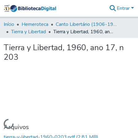
Entrar
Comunidades
&
Início
Hemeroteca
Canto Libertário (1906-1995)
Coleções
Tierra y Libertad
Tierra y Libertad, 1960, ano 17, n 203
Tudo na
Biblioteca
Tierra y Libertad, 1960, ano 17, n
Digital
203
Estatísticas
Carregando...
Arquivos
tierra-y-libertad-1960-0203.pdf
(2,81 MB)