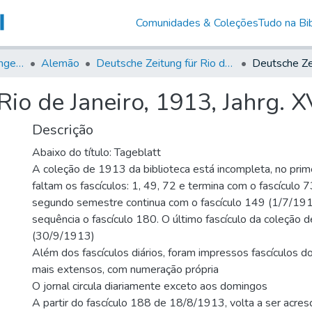
Comunidades & Coleções
Tudo na Bib
Jornais em Língua Estrangeira
Alemão
Deutsche Zeitung für Rio de Janeiro
io de Janeiro, 1913, Jahrg. XV
Descrição
Abaixo do título: Tageblatt
A coleção de 1913 da biblioteca está incompleta, no prim
faltam os fascículos: 1, 49, 72 e termina com o fascículo
segundo semestre continua com o fascículo 149 (1/7/1913
sequência o fascículo 180. O último fascículo da coleção
(30/9/1913)
Além dos fascículos diários, foram impressos fascículos do
mais extensos, com numeração própria
O jornal circula diariamente exceto aos domingos
A partir do fascículo 188 de 18/8/1913, volta a ser acresc