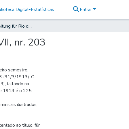
lioteca Digital
Estatísticas
Entrar
Deutsche Zeitung für Rio de Janeiro, 1913, Jahrg. XVII, nr. 203
II, nr. 203
eiro semestre,
 73 (31/3/1913). O
), faltando na
 de 1913 é o 225
minicais ilustrados,
entado ao título, für