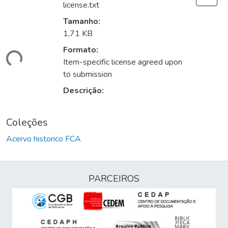
license.txt
Tamanho:
1,71 KB
Formato:
gando...
Item-specific license agreed upon
to submission
Descrição:
Coleções
Acervo historico FCA
PARCEIROS