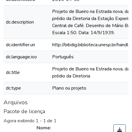
Projeto de Bueiro na Estrada nova, da
prédio da Diretoria da Estação Experim
dc.description
Central de Café. Desenho de Mário Bar
Escala 1:50. Data: 14/9/1939.
dc.identifier.uri
http://bibdig.biblioteca.unesp.br/hand
dc.language.iso
Português
Projeto de Bueiro na Estrada nova, da
dc.title
prédio da Diretoria
dc.type
Plano ou projeto
Arquivos
Pacote de licença
Agora exibindo
1 - 1 de 1
Nome: