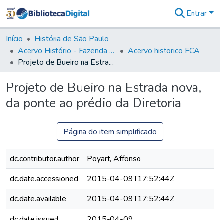
Entrar
Comunidades
&
Início
História de São Paulo
Coleções
Acervo Histório - Fazenda Lageado
Acervo historico FCA
Tudo na
Projeto de Bueiro na Estrada nova, da ponte ao prédio da Diretoria
Biblioteca
Digital
Projeto de Bueiro na Estrada nova,
Estatísticas
da ponte ao prédio da Diretoria
Página do item simplificado
dc.contributor.author
Poyart, Affonso
dc.date.accessioned
2015-04-09T17:52:44Z
dc.date.available
2015-04-09T17:52:44Z
dc.date.issued
2015-04-09