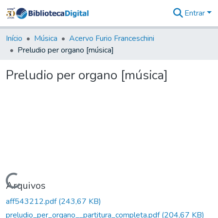
Entrar
Comunidades
&
Início
Música
Acervo Furio Franceschini
Coleções
Preludio per organo [música]
Tudo na
Biblioteca
Preludio per organo [música]
Digital
Estatísticas
Carregando...
Arquivos
aff543212.pdf
(243,67 KB)
preludio_per_organo__partitura_completa.pdf
(204,67 KB)