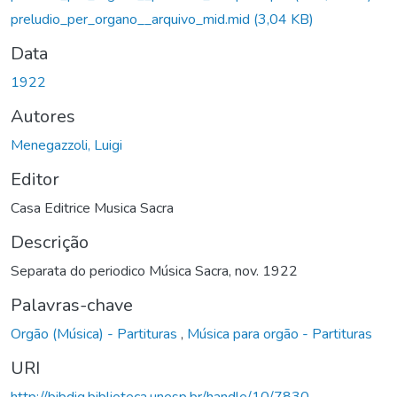
preludio_per_organo__arquivo_mid.mid
(3,04 KB)
Data
1922
Autores
Menegazzoli, Luigi
Editor
Casa Editrice Musica Sacra
Descrição
Separata do periodico Música Sacra, nov. 1922
Palavras-chave
Orgão (Música) - Partituras
,
Música para orgão - Partituras
URI
http://bibdig.biblioteca.unesp.br/handle/10/7830