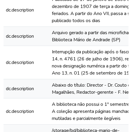
dezembro de 1907 de terça a domingo
dc.description
feriados. A partir do Ano VII, passa a s
publicado todos os dias
Arquivo gerado a partir das microfichas
dc.description
Biblioteca Mário de Andrade (SP)
Interrupção da publicação após o fascí
14, n. 4761 (26 de julho de 1906), rein
dc.description
nova designação numérica a partir do fa
Ano 13, n. 01 (25 de setembro de 19
Abaixo do título: Director - Dr. Couto d
dc.description
Magalhães, Redactor-gerente - F. Neve
A biblioteca não possui o 1º semestre
dc.description
A coleção apresenta páginas manchada
mutiladas e parcialmente ilegíveis
/storage/bd/biblioteca-mario-de-