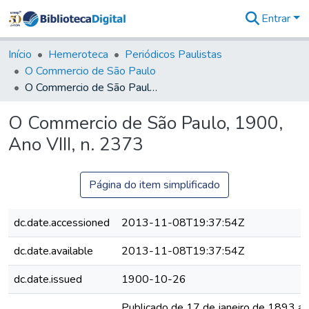
Entrar
Comunidades
&
Início
Hemeroteca
Periódicos Paulistas
Coleções
O Commercio de São Paulo
Tudo na
O Commercio de São Paulo, 1900, Ano VIII, n. 2373
Biblioteca
Digital
O Commercio de São Paulo, 1900,
Estatísticas
Ano VIII, n. 2373
Página do item simplificado
dc.date.accessioned
2013-11-08T19:37:54Z
dc.date.available
2013-11-08T19:37:54Z
dc.date.issued
1900-10-26
Publicado de 17 de janeiro de 1893 a