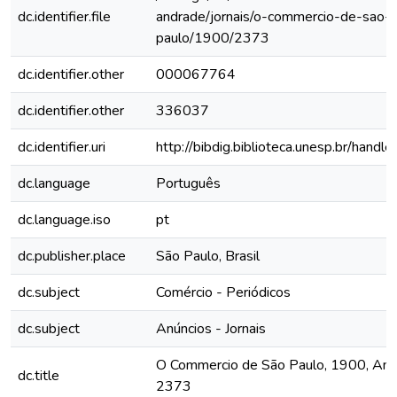
dc.identifier.file
andrade/jornais/o-commercio-de-sao-
paulo/1900/2373
dc.identifier.other
000067764
dc.identifier.other
336037
dc.identifier.uri
http://bibdig.biblioteca.unesp.br/hand
dc.language
Português
dc.language.iso
pt
dc.publisher.place
São Paulo, Brasil
dc.subject
Comércio - Periódicos
dc.subject
Anúncios - Jornais
O Commercio de São Paulo, 1900, Ano V
dc.title
2373