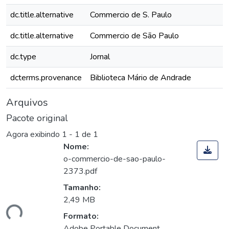
dc.title.alternative
Commercio de S. Paulo
dc.title.alternative
Commercio de São Paulo
dc.type
Jornal
dcterms.provenance
Biblioteca Mário de Andrade
Arquivos
Pacote original
Agora exibindo
1 - 1 de 1
Nome:
o-commercio-de-sao-paulo-
2373.pdf
Tamanho:
2,49 MB
ando...
Formato:
Adobe Portable Document