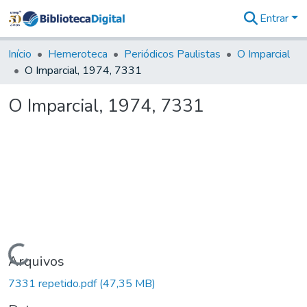
Entrar
Comunidades
&
Início
Hemeroteca
Periódicos Paulistas
O Imparcial
Coleções
O Imparcial, 1974, 7331
Tudo na
Biblioteca
O Imparcial, 1974, 7331
Digital
Estatísticas
Carregando...
Arquivos
7331 repetido.pdf
(47,35 MB)