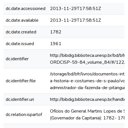
dc.date.accessioned
2013-11-29T17:58:51Z
dc.date.available
2013-11-29T17:58:51Z
dc.date.created
1782
dc.date.issued
1961
http://bibdig.biblioteca.unesp.br/bd/bf
dc.identifier
ORDCISP-59-84_volume_84/#/122/
/storage/bd/bfr/livros/documentos-int
dc.identifier.file
a-historia-e-costumes-de-s-paulo/vol
admnistrador-da-fazenda-de-pitangui
dc.identifier.uri
http://bibdig.biblioteca.unesp.br/hand
Ofícios do General Martins Lopes de S
dc.relation.ispartof
(Governador da Capitania): 1782- 178