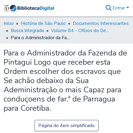
Entrar
Comunidades
&
Início
História de São Paulo
Documentos Interessantes
Coleções
Busca Integrada
Volume 84 - Ofícios do General Martins Lopes de Saldanha (Governador da Capitania): 1782- 1786
Tudo na
Para o Administrador da Fazenda de Pintagui Logo que receber esta Ordem escolher dos escravos que Se achão debaixo da Sua Adeministração o mais Capaz para conduçoens de far.ª de Parnagua para Coretiba.
Biblioteca
Digital
Para o Administrador da Fazenda de
Estatísticas
Pintagui Logo que receber esta
Ordem escolher dos escravos que
Se achão debaixo da Sua
Adeministração o mais Capaz para
conduçoens de far.ª de Parnagua
para Coretiba.
Página do item simplificado