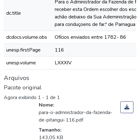
Para o Administrador da Fazenda de Pi
receber esta Ordem escolher dos escr
dc.title
achão debaixo da Sua Adeministração 
para conduçoens de far.ª de Parnagua pa
dcdocs.volume.obs
Ofícios enviados entre 1782- 86
unesp.firstPage
116
unesp.volume
LXXXIV
Arquivos
Pacote original
Agora exibindo
1 - 1 de 1
Nome:
para-o-admnistrador-da-fazenda-
de-pitangui-116.pdf
Tamanho:
143,05 KB