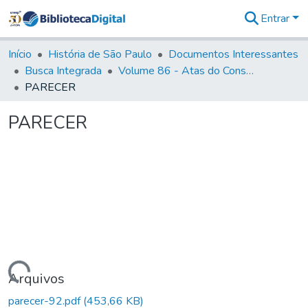
Entrar
Comunidades
&
Início
História de São Paulo
Documentos Interessantes
Coleções
Busca Integrada
Volume 86 - Atas do Conselho da Presidência da Província de São Paulo (1824-1829)
Tudo na
PARECER
Biblioteca
Digital
PARECER
Estatísticas
Carregando...
Arquivos
parecer-92.pdf
(453,66 KB)