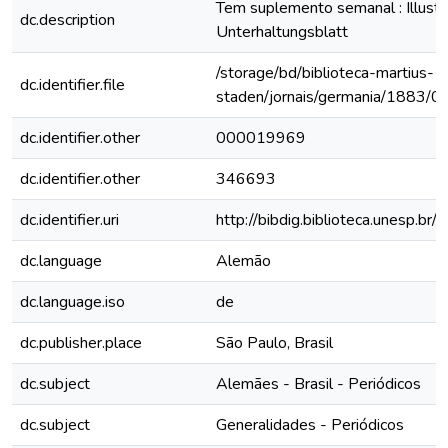
Tem suplemento semanal : Illustri
dc.description
Unterhaltungsblatt
/storage/bd/biblioteca-martius-
dc.identifier.file
staden/jornais/germania/1883/0
dc.identifier.other
000019969
dc.identifier.other
346693
dc.identifier.uri
http://bibdig.biblioteca.unesp.b
dc.language
Alemão
dc.language.iso
de
dc.publisher.place
São Paulo, Brasil
dc.subject
Alemães - Brasil - Periódicos
dc.subject
Generalidades - Periódicos