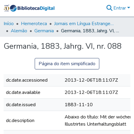
Entrar
Comunidades
&
Início
Hemeroteca
Jornais em Língua Estrangeira
Coleções
Alemão
Germania
Germania, 1883, Jahrg. VI, nr. 088
Tudo na
Biblioteca
Germania, 1883, Jahrg. VI, nr. 088
Digital
Estatísticas
Página do item simplificado
dc.date.accessioned
2013-12-06T18:11:07Z
dc.date.available
2013-12-06T18:11:07Z
dc.date.issued
1883-11-10
Abaixo do título: Mit der wöchent
dc.description
Illustrirtes Unterhaltungsblatt