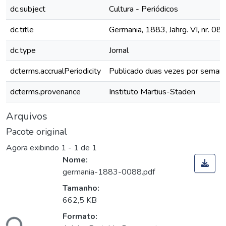
dc.subject
Cultura - Periódicos
dc.title
Germania, 1883, Jahrg. VI, nr. 08
dc.type
Jornal
dcterms.accrualPeriodicity
Publicado duas vezes por seman
dcterms.provenance
Instituto Martius-Staden
Arquivos
Pacote original
Agora exibindo
1 - 1 de 1
Nome:
germania-1883-0088.pdf
Tamanho:
662,5 KB
Formato:
ndo...