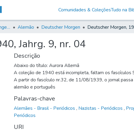
Comunidades & Coleções
Tudo na Bib
Jornais em Língua Estrangeira
Alemão
Deutscher Morgen
0, Jahrg. 9, nr. 04
Descrição
Abaixo do título: Aurora Allemã
A coleção de 1940 está incompleta, faltam os fascículos 
A partir do fascículo nr.32, de 11/08/1939, o jornal passa
alemão e português
Palavras-chave
Alemães - Brasil - Periódicos
,
Nazistas - Periódicos
,
Pro
Periódicos
URI