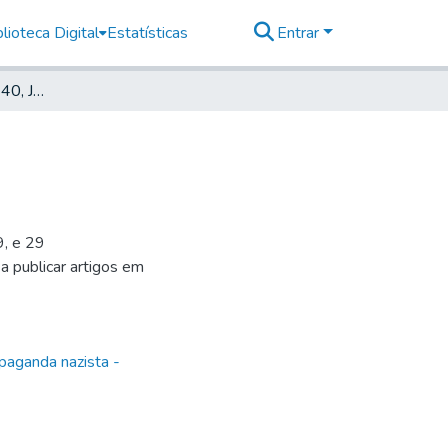
lioteca Digital
Estatísticas
Entrar
Deutscher Morgen, 1940, Jahrg. 9, nr. 04
9, e 29
 a publicar artigos em
paganda nazista -