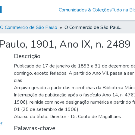
Comunidades & Coleções
Tudo na Bib
O Commercio de São Paulo
O Commercio de São Paulo, 1901, Ano IX, n. 2489
aulo, 1901, Ano IX, n. 2489
Descrição
Publicado de 17 de janeiro de 1893 a 31 de dezembro d
domingo, exceto feriados. A partir do Ano VII, passa a se
dias
Arquivo gerado a partir das microfichas da Biblioteca Már
Interrupção da publicação após o fascículo Ano 14, n. 476
1906), reinicia com nova designação numérica a partir do f
01 (25 de setembro de 1906)
Abaixo do título: Director - Dr. Couto de Magalhães
B)
Palavras-chave