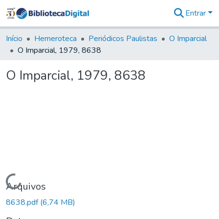
Entrar
Comunidades
&
Início
Hemeroteca
Periódicos Paulistas
O Imparcial
Coleções
O Imparcial, 1979, 8638
Tudo na
Biblioteca
O Imparcial, 1979, 8638
Digital
Estatísticas
Carregando...
Arquivos
8638.pdf
(6,74 MB)