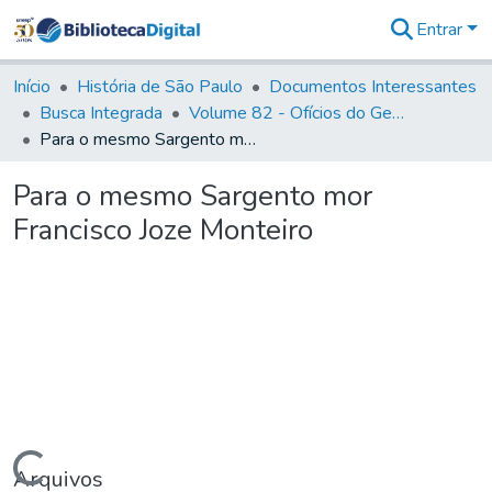
Entrar
Comunidades
&
Início
História de São Paulo
Documentos Interessantes
Coleções
Busca Integrada
Volume 82 - Ofícios do General Martim Lopes Lobo de Saldanha (Governador da Capitania): 1779- 1780
Tudo na
Para o mesmo Sargento mor Francisco Joze Monteiro
Biblioteca
Digital
Para o mesmo Sargento mor
Estatísticas
Francisco Joze Monteiro
Arquivos