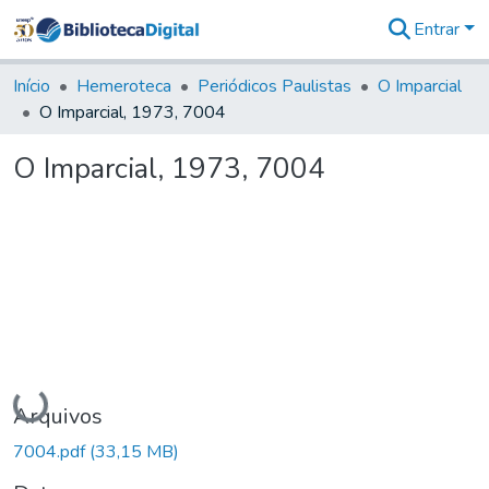
Entrar
Comunidades
&
Início
Hemeroteca
Periódicos Paulistas
O Imparcial
Coleções
O Imparcial, 1973, 7004
Tudo na
Biblioteca
O Imparcial, 1973, 7004
Digital
Estatísticas
Carregando...
Arquivos
7004.pdf
(33,15 MB)