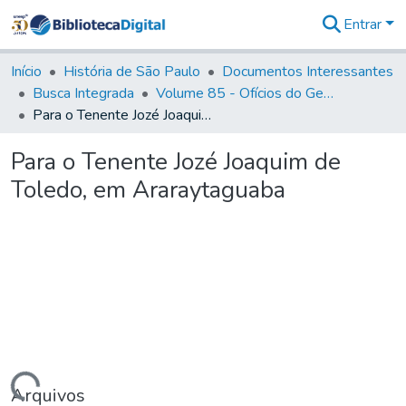
Entrar
Comunidades
&
Início
História de São Paulo
Documentos Interessantes
Coleções
Busca Integrada
Volume 85 - Ofícios do General Francisco da Cunha Menezes (Governador da Capitania): 1782- 1786
Tudo na
Para o Tenente Jozé Joaquim de Toledo, em Araraytaguaba
Biblioteca
Digital
Para o Tenente Jozé Joaquim de
Estatísticas
Toledo, em Araraytaguaba
Arquivos