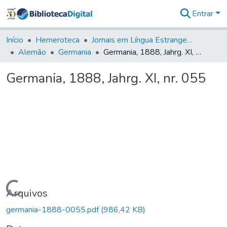
Entrar
Comunidades
&
Início
Hemeroteca
Jornais em Língua Estrangeira
Coleções
Alemão
Germania
Germania, 1888, Jahrg. XI, nr. 055
Tudo na
Biblioteca
Germania, 1888, Jahrg. XI, nr. 055
Digital
Estatísticas
Carregando...
Arquivos
germania-1888-0055.pdf
(986,42 KB)