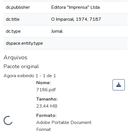
dc.publisher
Editora "Imprensa" Ltda
dc.title
O Imparcial, 1974, 7187
dc.type
Jornal
dspace.entity.type
Arquivos
Pacote original
Agora exibindo
1 - 1 de 1
Nome:
7186.pdf
Tamanho:
23,44 MB
Formato:
Carregando...
Adobe Portable Document
Format