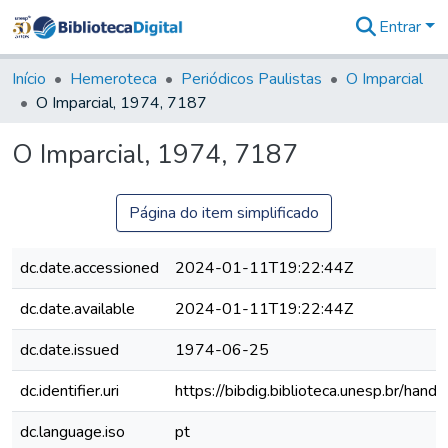
Entrar
Comunidades
&
Início
Hemeroteca
Periódicos Paulistas
O Imparcial
Coleções
O Imparcial, 1974, 7187
Tudo na
Biblioteca
O Imparcial, 1974, 7187
Digital
Estatísticas
Página do item simplificado
dc.date.accessioned
2024-01-11T19:22:44Z
dc.date.available
2024-01-11T19:22:44Z
dc.date.issued
1974-06-25
dc.identifier.uri
https://bibdig.biblioteca.unesp.br/han
dc.language.iso
pt