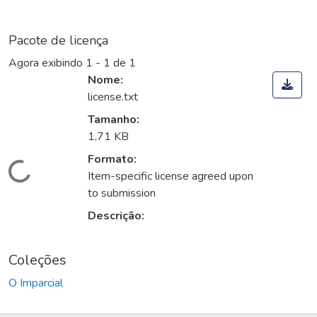
Pacote de licença
Agora exibindo
1 - 1 de 1
Nome:
license.txt
Tamanho:
1,71 KB
Formato:
Carregando...
Item-specific license agreed upon
to submission
Descrição:
Coleções
O Imparcial