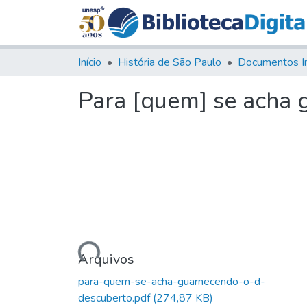
Início
História de São Paulo
Documentos I
Para [quem] se acha 
Carregando...
Arquivos
para-quem-se-acha-guarnecendo-o-d-
descuberto.pdf
(274,87 KB)