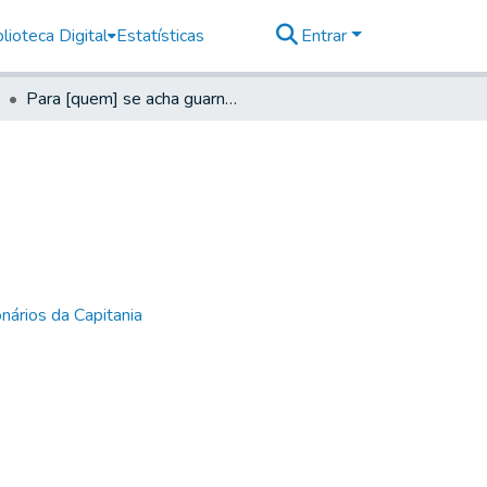
lioteca Digital
Estatísticas
Entrar
Para [quem] se acha guarnecendo o d.° Descuberto
nários da Capitania