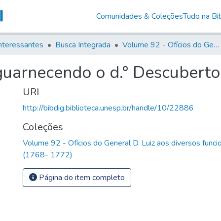
Comunidades & Coleções
Tudo na Bib
nteressantes
Busca Integrada
Volume 92 - Ofícios do General D. Luiz aos diversos funcionários da Capitania (1768- 1772)
guarnecendo o d.° Descuberto
URI
http://bibdig.biblioteca.unesp.br/handle/10/22886
Coleções
Volume 92 - Ofícios do General D. Luiz aos diversos funcio
(1768- 1772)
Página do item completo