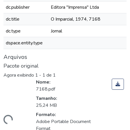
dc.publisher
Editora "Imprensa" Ltda
dc.title
O Imparcial, 1974, 7168
dc.type
Jornal
dspace.entity.type
Arquivos
Pacote original
Agora exibindo
1 - 1 de 1
Nome:
7168.pdf
Tamanho:
25,24 MB
Formato:
rregando...
Adobe Portable Document
Format