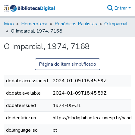
Entrar
Comunidades
&
Início
Hemeroteca
Periódicos Paulistas
O Imparcial
Coleções
O Imparcial, 1974, 7168
Tudo na
Biblioteca
O Imparcial, 1974, 7168
Digital
Estatísticas
Página do item simplificado
dc.date.accessioned
2024-01-09T18:45:59Z
dc.date.available
2024-01-09T18:45:59Z
dc.date.issued
1974-05-31
dc.identifier.uri
https://bibdig.biblioteca.unesp.br/han
dc.language.iso
pt