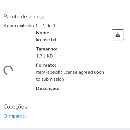
Pacote de licença
Agora exibindo
1 - 1 de 1
Nome:
license.txt
Tamanho:
1,71 KB
Formato:
rregando...
Item-specific license agreed upon
to submission
Descrição:
Coleções
O Imparcial