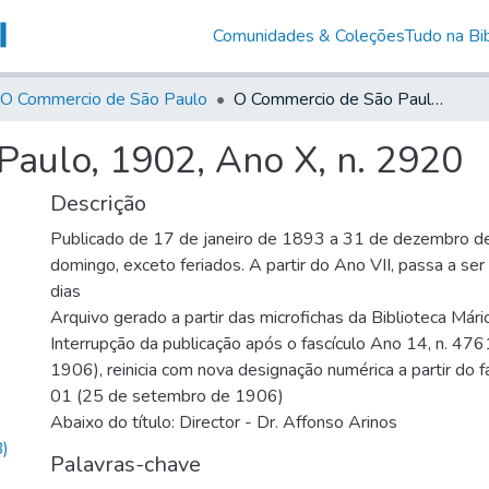
Comunidades & Coleções
Tudo na Bib
O Commercio de São Paulo
O Commercio de São Paulo, 1902, Ano X, n. 2920
aulo, 1902, Ano X, n. 2920
Descrição
Publicado de 17 de janeiro de 1893 a 31 de dezembro d
domingo, exceto feriados. A partir do Ano VII, passa a se
dias
Arquivo gerado a partir das microfichas da Biblioteca Már
Interrupção da publicação após o fascículo Ano 14, n. 476
1906), reinicia com nova designação numérica a partir do f
01 (25 de setembro de 1906)
Abaixo do título: Director - Dr. Affonso Arinos
)
Palavras-chave