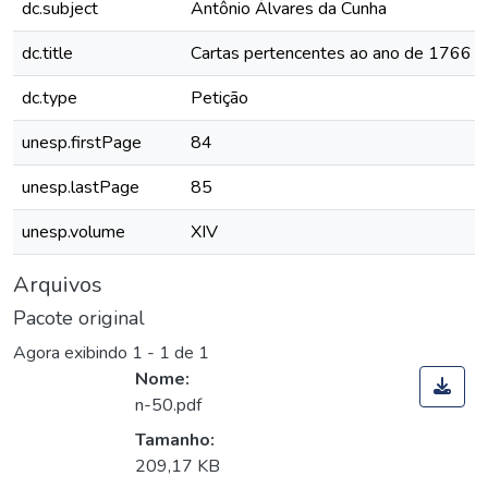
dc.subject
Antônio Álvares da Cunha
dc.title
Cartas pertencentes ao ano de 1766 [
dc.type
Petição
unesp.firstPage
84
unesp.lastPage
85
unesp.volume
XIV
Arquivos
Pacote original
Agora exibindo
1 - 1 de 1
Nome:
n-50.pdf
Tamanho:
209,17 KB