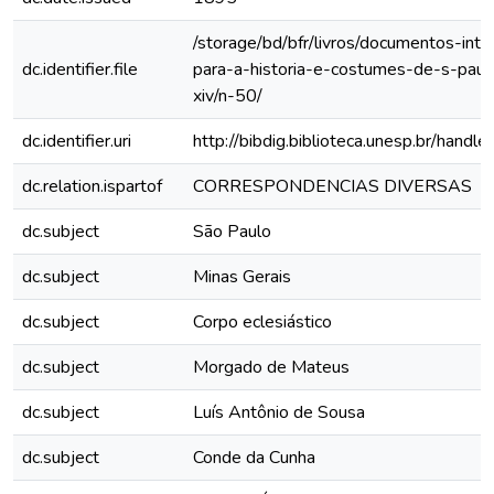
/storage/bd/bfr/livros/documentos-int
dc.identifier.file
para-a-historia-e-costumes-de-s-paul
xiv/n-50/
dc.identifier.uri
http://bibdig.biblioteca.unesp.br/hand
dc.relation.ispartof
CORRESPONDENCIAS DIVERSAS
dc.subject
São Paulo
dc.subject
Minas Gerais
dc.subject
Corpo eclesiástico
dc.subject
Morgado de Mateus
dc.subject
Luís Antônio de Sousa
dc.subject
Conde da Cunha