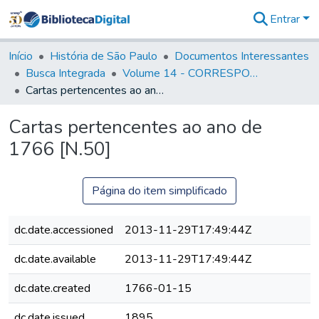
Entrar
Comunidades
&
Início
História de São Paulo
Documentos Interessantes
Coleções
Busca Integrada
Volume 14 - CORRESPONDENCIAS DIVERSAS
Tudo na
Cartas pertencentes ao ano de 1766 [N.50]
Biblioteca
Digital
Cartas pertencentes ao ano de
Estatísticas
1766 [N.50]
Página do item simplificado
dc.date.accessioned
2013-11-29T17:49:44Z
dc.date.available
2013-11-29T17:49:44Z
dc.date.created
1766-01-15
dc.date.issued
1895