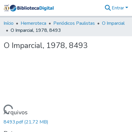
Entrar
Comunidades
&
Início
Hemeroteca
Periódicos Paulistas
O Imparcial
Coleções
O Imparcial, 1978, 8493
Tudo na
Biblioteca
O Imparcial, 1978, 8493
Digital
Estatísticas
Carregando...
Arquivos
8493.pdf
(21,72 MB)