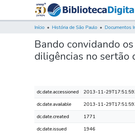
Início
História de São Paulo
Documentos I
Bando convidando os 
diligências no sertão
dc.date.accessioned
2013-11-29T17:51:59
dc.date.available
2013-11-29T17:51:59
dc.date.created
1771
dc.date.issued
1946