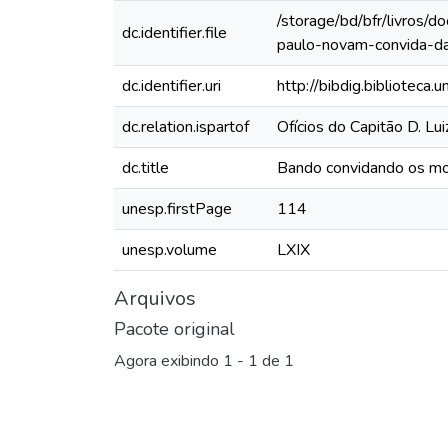
/storage/bd/bfr/livros/
dc.identifier.file
paulo-novam-convida-d
dc.identifier.uri
http://bibdig.biblioteca
dc.relation.ispartof
Ofícios do Capitão D. L
dc.title
Bando convidando os mor
unesp.firstPage
114
unesp.volume
LXIX
Arquivos
Pacote original
Agora exibindo
1 - 1 de 1