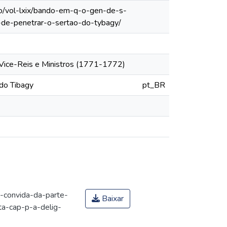
lo/vol-lxix/bando-em-q-o-gen-de-s-
de-penetrar-o-sertao-do-tybagy/
 Vice-Reis e Ministros (1771-1772)
 do Tibagy
pt_BR
convida-da-parte-
Baixar
a-cap-p-a-delig-