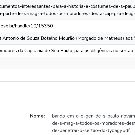
documentos-interessantes-para-a-historia-e-costumes-de-s-pau
a-parte-de-s-mag-a-todos-os-moradores-desta-cap-p-a-delig-
.unesp.br/handle/10/15350
uiz Antonio de Souza Botelho Mourão (Morgado de Matheus) aos
adores da Capitania de Sua Paulo, para as diligências no sertão
Nome:
bando-em-q-o-gen-de-s-paulo-novam-
de-s-mag-a-todos-os-moradores-dest
de-penetrar-o-sertao-do-tybagy.pdf