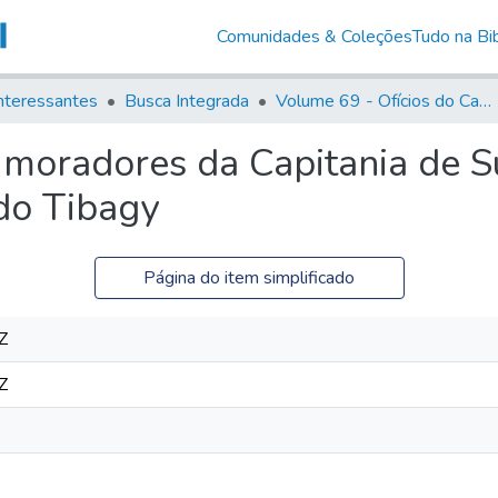
Comunidades & Coleções
Tudo na Bib
nteressantes
Busca Integrada
Volume 69 - Ofícios do Capitão D. Luiz Antonio de Souza Botelho Mourão aos Vice-Reis e Ministros (1771-1772)
moradores da Capitania de Su
 do Tibagy
Página do item simplificado
Z
Z