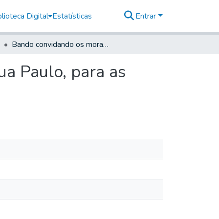
lioteca Digital
Estatísticas
Entrar
Bando convidando os moradores da Capitania de Sua Paulo, para as diligências no sertão do Tibagy
a Paulo, para as