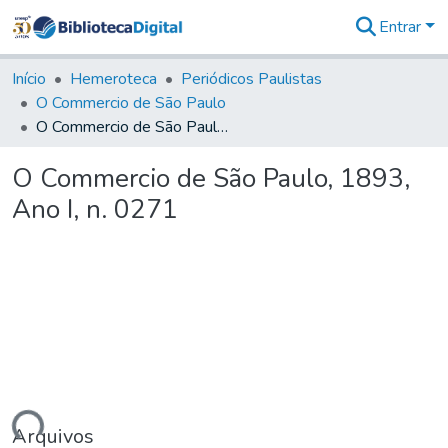
Entrar
Comunidades
&
Início
Hemeroteca
Periódicos Paulistas
Coleções
O Commercio de São Paulo
Tudo na
O Commercio de São Paulo, 1893, Ano I, n. 0271
Biblioteca
Digital
O Commercio de São Paulo, 1893,
Estatísticas
Ano I, n. 0271
Arquivos