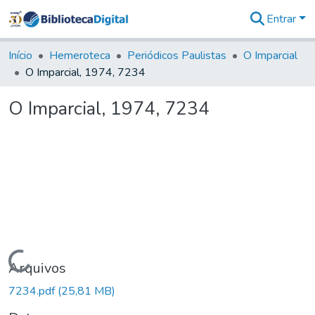
Entrar
Comunidades
&
Início
Hemeroteca
Periódicos Paulistas
O Imparcial
Coleções
O Imparcial, 1974, 7234
Tudo na
Biblioteca
O Imparcial, 1974, 7234
Digital
Estatísticas
Carregando...
Arquivos
7234.pdf
(25,81 MB)