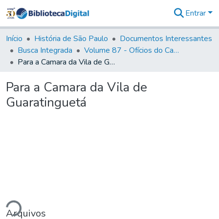
Entrar
Estatísticas
Início
História de São Paulo
Documentos Interessantes
Busca Integrada
Volume 87 - Ofícios do Capitão General Antonio Manoel de Melo Castro e Mendonça (1797- 1801)
Para a Camara da Vila de Guaratinguetá
Para a Camara da Vila de
Guaratinguetá
ndo...
Arquivos