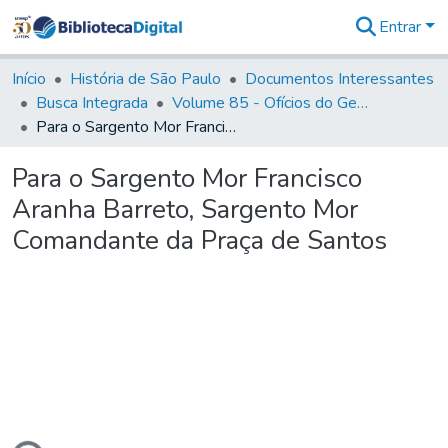
Entrar
Comunidades
&
Início
História de São Paulo
Documentos Interessantes
Coleções
Busca Integrada
Volume 85 - Ofícios do General Francisco da Cunha Menezes (Governador da Capitania): 1782- 1786
Tudo na
Para o Sargento Mor Francisco Aranha Barreto, Sargento Mor Comandante da Praça de Santos
Biblioteca
Digital
Para o Sargento Mor Francisco
Estatísticas
Aranha Barreto, Sargento Mor
Comandante da Praça de Santos