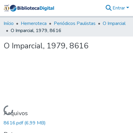
Entrar
Comunidades
&
Início
Hemeroteca
Periódicos Paulistas
O Imparcial
Coleções
O Imparcial, 1979, 8616
Tudo na
Biblioteca
O Imparcial, 1979, 8616
Digital
Estatísticas
Carregando...
Arquivos
8616.pdf
(6,99 MB)