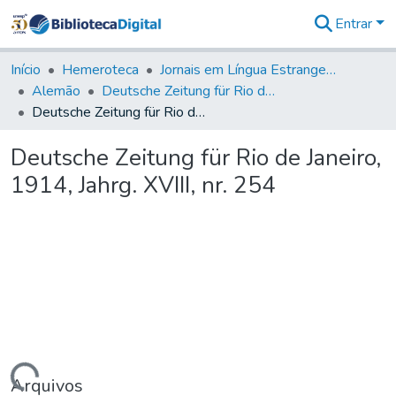
Entrar
Comunidades
&
Início
Hemeroteca
Jornais em Língua Estrangeira
Coleções
Alemão
Deutsche Zeitung für Rio de Janeiro
Tudo na
Deutsche Zeitung für Rio de Janeiro, 1914, Jahrg. XVIII, nr. 254
Biblioteca
Digital
Deutsche Zeitung für Rio de Janeiro,
Estatísticas
1914, Jahrg. XVIII, nr. 254
Arquivos