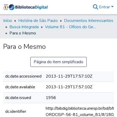
Entrar
Comunidades
&
Início
História de São Paulo
Documentos Interessantes
Coleções
Busca Integrada
Volume 81 - Ofícios do General Martim Lopes de Saldanha (Governador da Capitania)
Tudo na
Para o Mesmo
Biblioteca
Digital
Para o Mesmo
Estatísticas
Página do item simplificado
dc.date.accessioned
2013-11-29T17:57:10Z
dc.date.available
2013-11-29T17:57:10Z
dc.date.issued
1956
http://bibdig.biblioteca.unesp.br/bd/bf
dc.identifier
ORDCISP-56-81_volume_81/#/180/