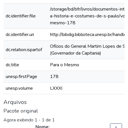
/storage/bd/bfr/livros/documentos-int
dc.identifier.file
a-historia-e-costumes-de-s-paulo/vol-
mesmo-178
dc.identifier.uri
http://bibdig.biblioteca.unesp.br/hand
Ofícios do General Martim Lopes de Sa
dc.relation.ispartof
(Governador da Capitania)
dc.title
Para o Mesmo
unesp.firstPage
178
unesp.volume
LXXXI
Arquivos
Pacote original
Agora exibindo
1 - 1 de 1
Nome: