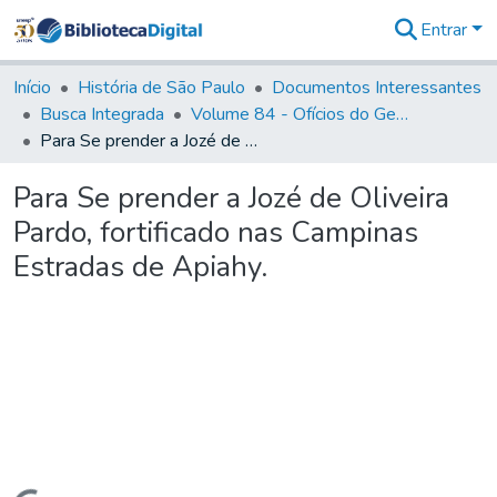
Entrar
Comunidades
&
Início
História de São Paulo
Documentos Interessantes
Coleções
Busca Integrada
Volume 84 - Ofícios do General Martins Lopes de Saldanha (Governador da Capitania): 1782- 1786
Tudo na
Para Se prender a Jozé de Oliveira Pardo, fortificado nas Campinas Estradas de Apiahy.
Biblioteca
Digital
Para Se prender a Jozé de Oliveira
Estatísticas
Pardo, fortificado nas Campinas
Estradas de Apiahy.