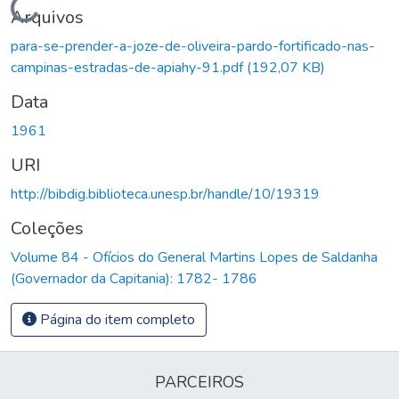
Carregando...
Arquivos
para-se-prender-a-joze-de-oliveira-pardo-fortificado-nas-
campinas-estradas-de-apiahy-91.pdf
(192,07 KB)
Data
1961
URI
http://bibdig.biblioteca.unesp.br/handle/10/19319
Coleções
Volume 84 - Ofícios do General Martins Lopes de Saldanha
(Governador da Capitania): 1782- 1786
Página do item completo
PARCEIROS