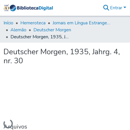
Entrar
Comunidades
&
Início
Hemeroteca
Jornais em Língua Estrangeira
Coleções
Alemão
Deutscher Morgen
Tudo na
Deutscher Morgen, 1935, Jahrg. 4, nr. 30
Biblioteca
Digital
Deutscher Morgen, 1935, Jahrg. 4,
Estatísticas
nr. 30
Carregando...
Arquivos