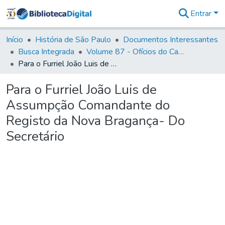
Entrar
Comunidades
&
Início
História de São Paulo
Documentos Interessantes
Coleções
Busca Integrada
Volume 87 - Ofícios do Capitão General Antonio Manoel de Melo Castro e Mendonça (1797- 1801)
Tudo na
Para o Furriel João Luis de Assumpção Comandante do Registo da Nova Bragança- Do Secretário
Biblioteca
Digital
Para o Furriel João Luis de
Estatísticas
Assumpção Comandante do
Registo da Nova Bragança- Do
Secretário