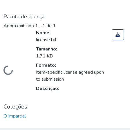
Pacote de licença
Agora exibindo
1 - 1 de 1
Nome:
license.txt
Tamanho:
1,71 KB
Formato:
Carregando...
Item-specific license agreed upon
to submission
Descrição:
Coleções
O Imparcial