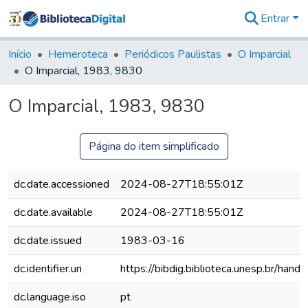
Entrar
Comunidades
&
Início
Hemeroteca
Periódicos Paulistas
O Imparcial
Coleções
O Imparcial, 1983, 9830
Tudo na
Biblioteca
O Imparcial, 1983, 9830
Digital
Estatísticas
Página do item simplificado
dc.date.accessioned
2024-08-27T18:55:01Z
dc.date.available
2024-08-27T18:55:01Z
dc.date.issued
1983-03-16
dc.identifier.uri
https://bibdig.biblioteca.unesp.br/han
dc.language.iso
pt