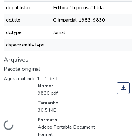
dc.publisher
Editora "Imprensa" Ltda
dc.title
O Imparcial, 1983, 9830
dc.type
Jornal
dspace.entity.type
Arquivos
Pacote original
Agora exibindo
1 - 1 de 1
Nome:
9830.pdf
Tamanho:
30,5 MB
Formato:
Carregando...
Adobe Portable Document
Format