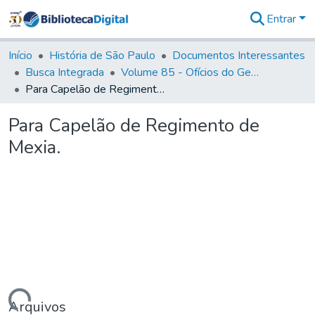
Entrar
Comunidades
&
Início
História de São Paulo
Documentos Interessantes
Coleções
Busca Integrada
Volume 85 - Ofícios do General Francisco da Cunha Menezes (Governador da Capitania): 1782- 1786
Tudo na
Para Capelão de Regimento de Mexia.
Biblioteca
Digital
Para Capelão de Regimento de
Estatísticas
Mexia.
Arquivos