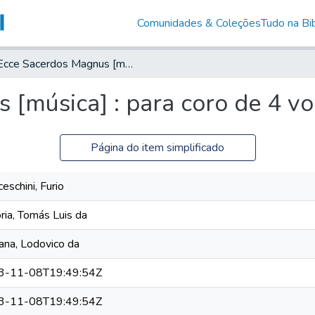
Comunidades & Coleções
Tudo na Bib
Ecce Sacerdos Magnus [música] : para coro de 4 vozes viris
[música] : para coro de 4 voz
Página do item simplificado
eschini, Furio
oria, Tomás Luis da
ana, Lodovico da
3-11-08T19:49:54Z
3-11-08T19:49:54Z