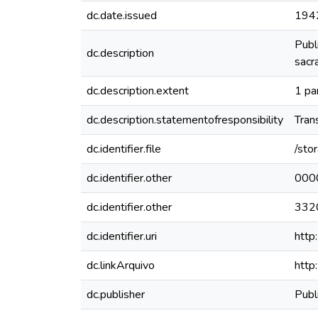
dc.date.issued
194
Publ
dc.description
sacr
dc.description.extent
1 par
dc.description.statementofresponsibility
Tran
dc.identifier.file
/sto
dc.identifier.other
000
dc.identifier.other
332
dc.identifier.uri
http
dc.linkArquivo
http
dc.publisher
Publ