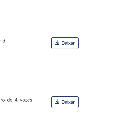
mid
Baixar
oro-de-4-vozes-
Baixar