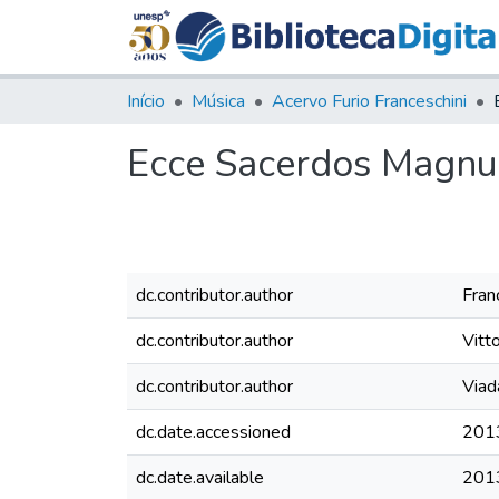
Início
Música
Acervo Furio Franceschini
Ecce Sacerdos Magnus 
dc.contributor.author
Franc
dc.contributor.author
Vitt
dc.contributor.author
Viad
dc.date.accessioned
201
dc.date.available
201