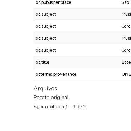
dc.publisher.place
São 
dc.subject
Músi
dc.subject
Coro
dc.subject
Musi
dc.subject
Coro
dc.title
Ecce
dcterms.provenance
UNES
Arquivos
Pacote original
Agora exibindo
1 - 3 de 3