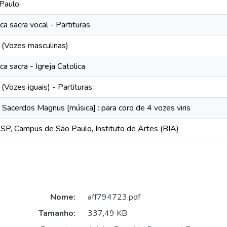
Paulo
ca sacra vocal - Partituras
 (Vozes masculinas)
ca sacra - Igreja Catolica
 (Vozes iguais) - Partituras
 Sacerdos Magnus [música] : para coro de 4 vozes viris
P, Campus de São Paulo, Instituto de Artes (BIA)
Nome:
aff794723.pdf
Tamanho:
337,49 KB