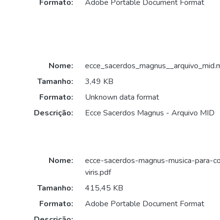
Formato:
Adobe Portable Document Format
Nome:
ecce_sacerdos_magnus__arquivo_mid.
Tamanho:
3,49 KB
Formato:
Unknown data format
Descrição:
Ecce Sacerdos Magnus - Arquivo MID
Nome:
ecce-sacerdos-magnus-musica-para-c
viris.pdf
Tamanho:
415,45 KB
Formato:
Adobe Portable Document Format
Descrição: