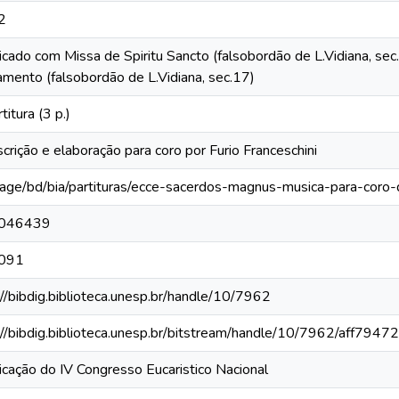
2
icado com Missa de Spiritu Sancto (falsobordão de L.Vidiana, sec.
amento (falsobordão de L.Vidiana, sec.17)
titura (3 p.)
scrição e elaboração para coro por Furio Franceschini
rage/bd/bia/partituras/ecce-sacerdos-magnus-musica-para-coro-
046439
091
://bibdig.biblioteca.unesp.br/handle/10/7962
://bibdig.biblioteca.unesp.br/bitstream/handle/10/7962/aff7947
icação do IV Congresso Eucaristico Nacional