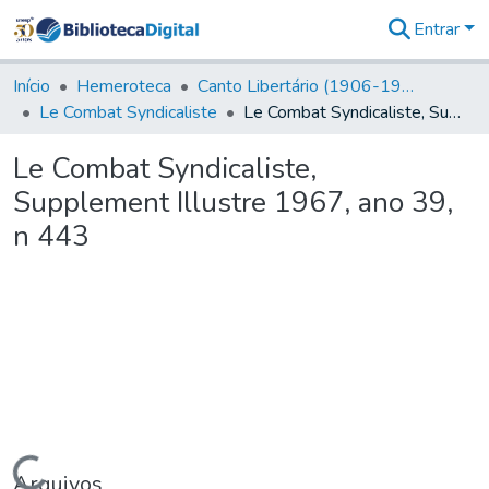
Entrar
Comunidades
&
Início
Hemeroteca
Canto Libertário (1906-1995)
Coleções
Le Combat Syndicaliste
Le Combat Syndicaliste, Supplement Illustre 1967, ano 39, n 443
Tudo na
Biblioteca
Le Combat Syndicaliste,
Digital
Supplement Illustre 1967, ano 39,
Estatísticas
n 443
Arquivos