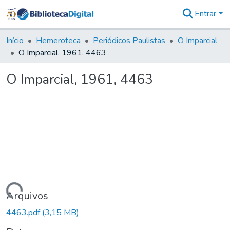
Entrar
Comunidades
&
Início
Hemeroteca
Periódicos Paulistas
O Imparcial
Coleções
O Imparcial, 1961, 4463
Tudo na
Biblioteca
O Imparcial, 1961, 4463
Digital
Estatísticas
Carregando...
Arquivos
4463.pdf
(3,15 MB)