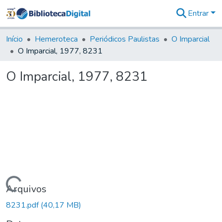
Entrar
Comunidades
&
Início
Hemeroteca
Periódicos Paulistas
O Imparcial
Coleções
O Imparcial, 1977, 8231
Tudo na
Biblioteca
O Imparcial, 1977, 8231
Digital
Estatísticas
Carregando...
Arquivos
8231.pdf
(40,17 MB)