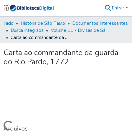
Entrar
Comunidades
&
Início
História de São Paulo
Documentos Interessantes
Coleções
Busca Integrada
Volume 11 - Divisas de São Paulo e Minas Gerais
Tudo na
Carta ao commandante da guarda do Rio Pardo, 1772
Biblioteca
Digital
Carta ao commandante da guarda
Estatísticas
do Rio Pardo, 1772
Arquivos