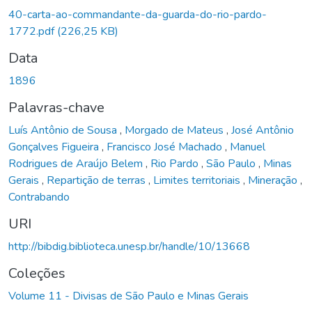
Carregando...
40-carta-ao-commandante-da-guarda-do-rio-pardo-
1772.pdf
(226,25 KB)
Data
1896
Palavras-chave
Luís Antônio de Sousa
,
Morgado de Mateus
,
José Antônio
Gonçalves Figueira
,
Francisco José Machado
,
Manuel
Rodrigues de Araújo Belem
,
Rio Pardo
,
São Paulo
,
Minas
Gerais
,
Repartição de terras
,
Limites territoriais
,
Mineração
,
Contrabando
URI
http://bibdig.biblioteca.unesp.br/handle/10/13668
Coleções
Volume 11 - Divisas de São Paulo e Minas Gerais