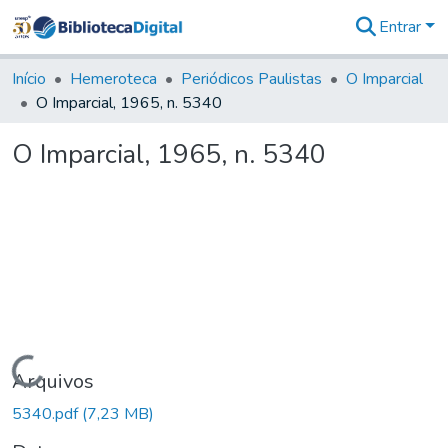
Entrar
Comunidades
&
Início
Hemeroteca
Periódicos Paulistas
O Imparcial
Coleções
O Imparcial, 1965, n. 5340
Tudo na
Biblioteca
O Imparcial, 1965, n. 5340
Digital
Estatísticas
Carregando...
Arquivos
5340.pdf
(7,23 MB)