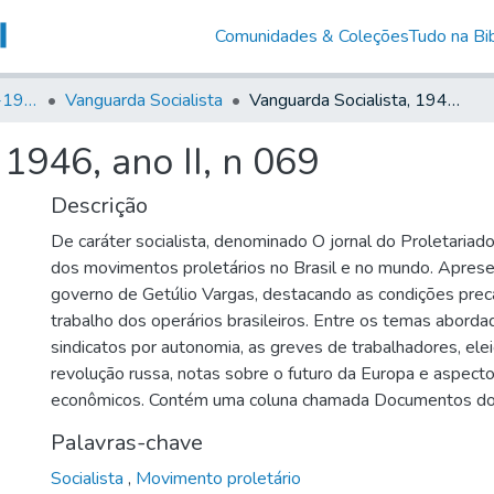
Comunidades & Coleções
Tudo na Bib
Canto Libertário (1906-1995)
Vanguarda Socialista
Vanguarda Socialista, 1946, ano II, n 069
 1946, ano II, n 069
Descrição
De caráter socialista, denominado O jornal do Proletariado,
dos movimentos proletários no Brasil e no mundo. Apresen
governo de Getúlio Vargas, destacando as condições precá
trabalho dos operários brasileiros. Entre os temas aborda
sindicatos por autonomia, as greves de trabalhadores, ele
revolução russa, notas sobre o futuro da Europa e aspecto
econômicos. Contém uma coluna chamada Documentos do
Palavras-chave
Socialista
,
Movimento proletário