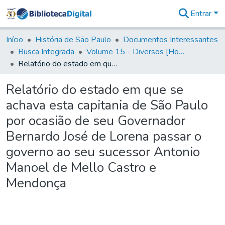
Entrar
Comunidades
&
Início
História de São Paulo
Documentos Interessantes
Coleções
Busca Integrada
Volume 15 - Diversos [Homenagens, termos e elevação de vila]
Tudo na
Relatório do estado em que se achava esta capitania de São Paulo por ocasião de seu Governador Bernardo José de Lorena passar o governo ao seu sucessor Antonio Manoel de Mello Castro e Mendonça
Biblioteca
Digital
Relatório do estado em que se
Estatísticas
achava esta capitania de São Paulo
por ocasião de seu Governador
Bernardo José de Lorena passar o
governo ao seu sucessor Antonio
Manoel de Mello Castro e
Mendonça