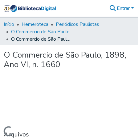
Entrar
Comunidades
&
Início
Hemeroteca
Periódicos Paulistas
Coleções
O Commercio de São Paulo
Tudo na
O Commercio de São Paulo, 1898, Ano VI, n. 1660
Biblioteca
Digital
O Commercio de São Paulo, 1898,
Estatísticas
Ano VI, n. 1660
Carregando...
Arquivos